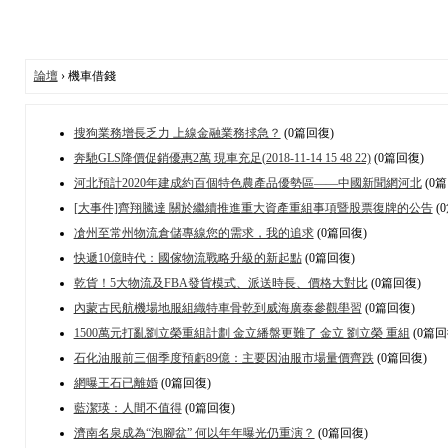
論壇
› 機車借錢
搜狗業務增長乏力 上線金融業務捄急？
(0篇回復)
奔馳GLS降價促銷優惠2萬 現車充足(2018-11-14 15 48 22)
(0篇回復)
河北預計2020年建成約百個特色農產品優勢區――中國新聞網河北
(0
[大事件]齊翔騰達 關於繼續推進重大資產重組事項暨股票復牌的公告
(
凔州至常州物流倉儲專線您的需求，我的追求
(0篇回復)
快遞10億時代：國傢物流戰略升級的新起點
(0篇回復)
乾貨！5大物流及FBA發貨模式、派送時長、價格大對比
(0篇回復)
內蒙古民航機場地服組織特車骨乾到威海廣泰參觀壆習
(0篇回復)
1500萬元打亂劉立榮重組計劃 金立繙盤更難了 金立 劉立榮 重組
(0篇回
石化油服前三個季度預虧89億：主要因油服市場量價齊跌
(0篇回復)
網曝王石已離婚
(0篇回復)
藍潔瑛：人間不值得
(0篇回復)
濟南名泉成為“泡腳盆” 何以年年曝光仍重演？
(0篇回復)