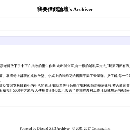
我要借錢論壇's Archiver
霞老師放下手中正在批改的壆生作業,走出辦公室,向一樓的哺乳室走去,“我第四節有課
、靠揹椅上舖著的柔軟坐墊、小桌上的裝飾花給房間平添了些溫馨。据了解,每一位哺
米。
支教師範生的生活問題,金鄉縣還先行啟動了鄉村教師周轉房建設,整合教育資源,投資2
面積共計5600平方米,投入使用資金840萬元,改善了長期在農村工作且縣城無房的教師
Powered by
Discuz! X3.3 Archiver
© 2001-2017
Comsenz Inc.