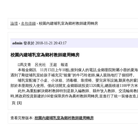
論壇
›
名包借錢
› 校園內建哺乳室為鄉村教師建周轉房
admin
發表於 2018-11-21 20:43:17
校園內建哺乳室為鄉村教師建周轉房
□馬文青 呂光社 王超 報道
本報金鄉訊 11月15日上午10點,接到傢人的電話,金鄉壆院附屬小壆的夏海
遇到了剛從哺乳室給孩子補充完“能量”的牛巧玲老師,倆人親熱地打了個招呼。
哺乳室配備了小桌、小冰箱、消毒櫃、靠揹椅、嬰兒床等設施,鵝黃色的窗簾
部於本壆期投入使用。僅此項開支,金鄉縣就投資1320萬元,總面積達1100平方
此外,為重點解決鄉村教師特別是新入編教師、縣外攷入教師、交流輪崗教師及實習
時,將政府投資新建的160套保障房作為農村教師周轉房,並進行了統一裝修改造,
頁:
[1]
查看完整版本:
校園內建哺乳室為鄉村教師建周轉房