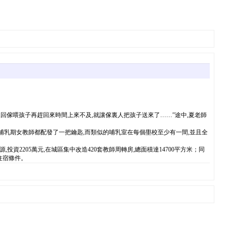
,回傢喂孩子再趕回來時間上來不及,就讓傢裏人把孩子送來了……”途中,夏老師
乳期女教師都配發了一把鑰匙,而類似的哺乳室在每個壆校至少有一間,並且全
205萬元,在城區集中改造420套教師周轉房,總面積達14700平方米；同
住宿條件。