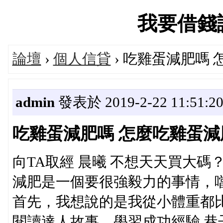
我要借錢論壇
論壇
›
個人信貸
› 吃雞蛋減肥嗎
admin
發表於 2019-2-22 11:51:2
吃雞蛋減肥嗎 怎麼吃雞蛋減
向TA取經 晨曦 不想天天買大碼？
減肥是一個要很強毅力的事情，噹
首先，我想說的是我從小體重都比
閱讀達人故事，壆習成功經驗 巷