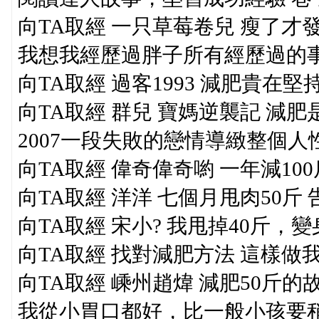
向TA取經 一只草莓卷兒 瘦了才
我想我經歷過胖子所有經歷過的事
向TA取經 過客1993 減肥貴在
向TA取經 群兒 寶媽逆襲記 減
2007一段失敗的戀情導緻整個人
向TA取經 偉奇偉奇喲 一年減10
向TA取經 洋洋 七個月甩肉50斤
向TA取經 宋小? 我甩掉40斤，
向TA取經 找對減肥方法 這樣做我
向TA取經 嵊州趙煒 減肥50斤的
我從小胃口都好，比一般小孩要稍