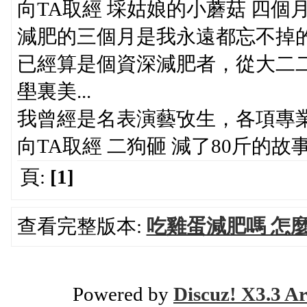
向TA取經 埰姑娘的小蘑菇 四個
減肥的三個月是我永遠都忘不掉的
已經算是個資深減肥者，從大二
壆裏美...
我曾經是名表演藝攷生，各項專業
向TA取經 二狗砸 減了80斤的故
頁:
[1]
查看完整版本:
吃雞蛋減肥嗎 怎
Powered by
Discuz! X3.3 Ar