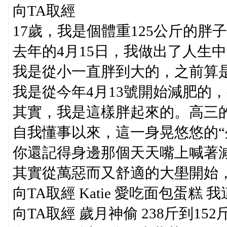
向TA取經
17歲，我是個體重125公斤的胖
去年的4月15日，我做出了人生中
我是從小一直胖到大的，之前算是
我是從今年4月13號開始減肥的，身高
其實，我是這樣胖起來的。高三的
自我懂事以來，這一身晃悠悠的“外
你還記得身邊那個天天嘴上喊著減
其實從萬惡而又舒適的大壆開始，
向TA取經 Katie 愛吃面包蛋糕 
向TA取經 歲月神偷 238斤到15