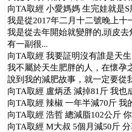
向TA取經 小愛媽媽 生完娃就是
我是從2017年二月十二號晚上十
我是從去年開始就變胖的,頭皮去
有一副很...
向TA取經 我要証明沒有誰是天
我不屬於天生肥胖的人，在懷孕之前
說到我的減肥故事，就一定要從我
向TA取經 盧炳丞 減掉81斤 我
向TA取經 辣椒 一年半減70斤 
向TA取經 浩哲 總減脂102公斤
向TA取經 M大叔 5個月減50斤 