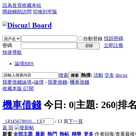
設為首頁
收藏本站
開啟輔助訪問
切換到窄版
找回密碼
自動登錄
密碼
立即註冊
登錄
快捷導航
論壇
BBS
搜索
熱搜:
活動
交友
discuz
搜索
我要借錢論壇
»
論壇
›
我要借錢
›
機車借錢
收藏本版
|
訂閱
機車借錢
今日:
0
|
主題:
260
|
排名
1
2
3
4
5
6
7
8
9
10
... 13
/ 13 頁
下一頁
返 回
新窗
全部主題
最新
熱門
熱帖
精華
更多
作者
回復/查看
最後