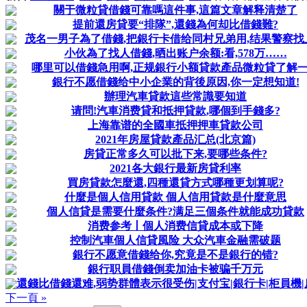
關于微粒貸借錢可靠嗎這件事,這篇文章解释清楚了
提前還房貸要“排隊”,還錢為何却比借錢難?
茂名一男子為了借錢,把銀行卡借给同村兄弟用,结果警察找
小伙為了找人借錢,晒出账户余额:看,578万……
哪里可以借錢急用啊,正规銀行小额貸款產品微粒貸了解
銀行不愿借錢给中小企業的背後原因,你一定想知道!
辦理汽車貸款這些常識要知道
请問!汽車消费貸和抵押貸款,哪個到手錢多?
上海靠谱的全國車抵押押車貸款公司
2021年房屋貸款產品汇总(北京篇)
房貸正常多久可以批下来,要哪些条件?
2021各大銀行最新房貸利率
買房貸款怎麼還,四種還貸方式哪種更划算呢?
什麼是個人信用貸款 個人信用貸款是什麼意思
個人信貸是需要什麼条件?满足三個条件就能成功貸款
消费参考丨個人消费信貸成本或下降
控制汽車個人信貸風险 大众汽車金融需破题
銀行不愿意借錢给你,究竟是不是銀行的错?
銀行职員借錢倒卖加油卡被骗千万元
還錢比借錢還难,弱势群體表示很受伤|支付宝|銀行卡|柜員機|房
下一頁 »