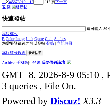
1
2
3
4
5
6
7
8
9
10
... 13
/ 13 頁
下一頁
返 回
快速發帖
還可輸入
80
高級模式
B
Color
Image
Link
Quote
Code
Smilies
您需要登錄後才可以發帖
登錄
|
立即註冊
本版積分規則
發表帖子
Archiver
|
手機版
|
小黑屋
|
我要借錢論壇
GMT+8, 2026-8-9 05:10
, 
3 queries , File On.
Powered by
Discuz!
X3.3