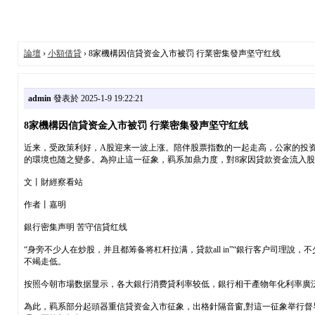
論壇
›
小額借貸
› 8家機構因信貸资金入市被罚 行業密集發声坚守红线
admin
發表於 2025-1-9 19:22:21
8家機構因信貸资金入市被罚 行業密集發声坚守红线
近来，受政策利好，A股迎来一波上涨。陪伴股票指数的一起走高，公家的投
的環境也随之變多。為抑止這一征象，羁系加鼎力度，對8家因貸款资金流入
文丨財經察看站
作者丨嘉明
銀行密集声明 苦守信貸红线
“身旁不少人在炒股，并且都筹备将杠杆拉满，貸款all in”“銀行客户司理
不竭走低。
按照今朝市場数据显示，各大銀行消费貸利率较低，銀行相干產物年化利率廣泛降
為此，羁系部分起頭器重信貸资金入市征象，出格針隔音窗,對這一征象举行督