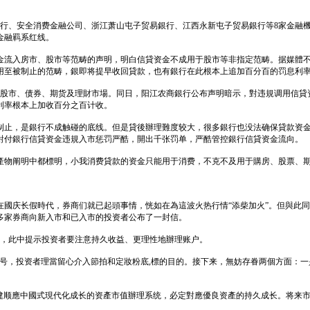
分行、安全消费金融公司、浙江萧山屯子贸易銀行、江西永新屯子贸易銀行等8家金融
金融羁系红线。
流入房市、股市等范畴的声明，明白信貸资金不成用于股市等非指定范畴。据媒體不彻
用至被制止的范畴，銀即将提早收回貸款，也有銀行在此根本上追加百分百的罚息利
入股市、债券、期货及理財市場。同日，阳江农商銀行公布声明暗示，對违規调用信
利率根本上加收百分之百计收。
制止，是銀行不成触碰的底线。但是貸後辦理難度较大，很多銀行也没法确保貸款资
局對付銀行信貸资金违規入市惩罚严酷，開出千张罚单，严酷管控銀行信貸资金流向。
產物阐明中都標明，小我消费貸款的资金只能用于消费，不克不及用于購房、股票、
國庆长假時代，券商们就已起頭事情，恍如在為這波火热行情“添柴加火”。但與此同
多家券商向新入市和已入市的投资者公布了一封信。
》，此中提示投资者要注意持久收益、更理性地辦理账户。
灯号，投资者理當留心介入節拍和定妝粉底,標的目的。接下来，無妨存眷两個方面：
構建顺應中國式現代化成长的资產市值辦理系统，必定對應優良资產的持久成长。将来