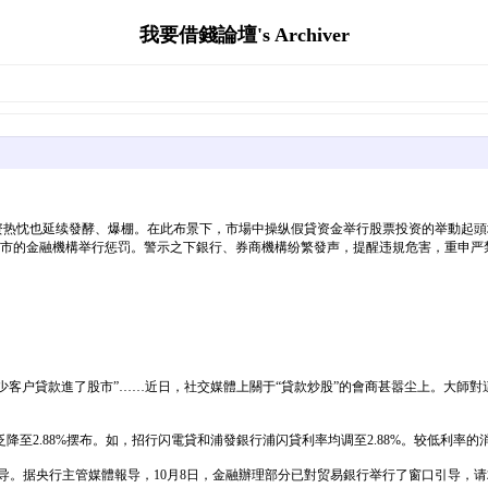
我要借錢論壇's Archiver
资热忱也延续發酵、爆棚。在此布景下，市場中操纵假貸资金举行股票投资的举動起頭
股市的金融機構举行惩罚。警示之下銀行、券商機構纷繁發声，提醒违規危害，重申严
說，不少客户貸款進了股市”……近日，社交媒體上關于“貸款炒股”的會商甚嚣尘上。大
至2.88%摆布。如，招行闪電貸和浦發銀行浦闪貸利率均调至2.88%。较低利率的
导。据央行主管媒體報导，10月8日，金融辦理部分已對贸易銀行举行了窗口引导，