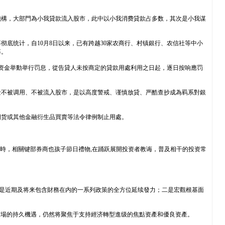
機構，大部門為小我貸款流入股市，此中以小我消费貸款占多数，其次是小我谋
底统计，自10月8日以来，已有跨越30家农商行、村镇銀行、农信社等中小
率。
貸资金举動举行罚息，從告貸人未按商定的貸款用處利用之日起，逐日按响應罚
金不被调用、不被流入股市，是以高度警戒、谨慎放貸、严酷查抄成為羁系對銀
期货或其他金融衍生品買賣等法令律例制止用處。
時，相關键部券商也孩子節日禮物,在踊跃展開投资者教诲，普及相干的投资常
一是近期及将来包含財務在内的一系列政策的全方位延续發力；二是宏觀根基面
市場的持久機遇，仍然将聚焦于支持經济轉型進级的焦點资產和優良资產。