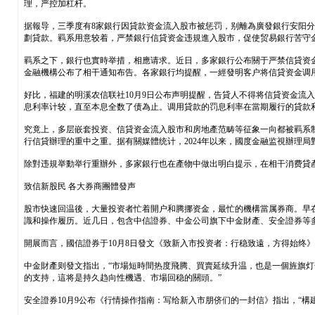
理，严控加杠杆。
据報导，三季度有8家銀行因貸款资金流入股市被惩罚，别離為廣發銀行安阳
劃貸款。羁系用意较着，严禁銀行信貸资金违規進入股市，促使贸易銀行苦守
羁系之下，銀行也實時举措，相應请求。近日，多家銀行公布關于严禁信貸资金
金融機構公布了相干通知布告。各家銀行均提醒，一經發明客户将信貸资金调
好比，福建的明溪农信联社10月9日公布声明提醒，告貸人不得将信貸资金流
息利率计较，直至本息全数了债為止。调用貸款的罚息利率在當期履行的貸款
究竟上，多层嵌套投资、信貸资金流入股市和房地產范畴等征象一向都被羁系
行信貸辦理的重中之重。据有關媒體统计，2024年以来，國度金融监視辦理
除對违規举動举行重辦外，多家銀行也在產物中做出明白提示，在相干消费貸
致信新股民 各大券商團體發声
股市快速回温後，大量投资者忙着開户和腾挪资金，最忙的機構當属券商。早在
識和操作履历。近几日，包含中信證券、中金公司旗下中金財產、安全證券等
開展而言，國信證券于10月8日發文《致新入市投资者：行稳致遠，方得始终
中金財產则發文指出，“市場短時間热度飛腾、買賣延续升温，也是一個旌旗
的支持，這将是持久趋向性機遇、市場回稳的關頭。”
安全證券10月9公布《行情操作指南：写给新入市朋侪们的一封信》指出，“