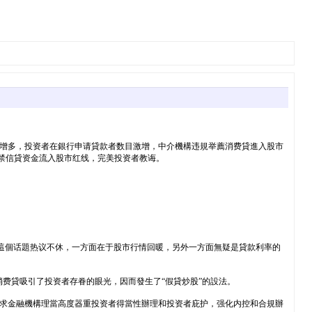
增多，投资者在銀行申请貸款者数目激增，中介機構违規举薦消费貸進入股市
禁信貸资金流入股市红线，完美投资者教诲。
師對這個话題热议不休，一方面在于股市行情回暖，另外一方面無疑是貸款利率的
消费貸吸引了投资者存眷的眼光，因而發生了“假貸炒股”的設法。
请求金融機構理當高度器重投资者得當性辦理和投资者庇护，强化内控和合規辦