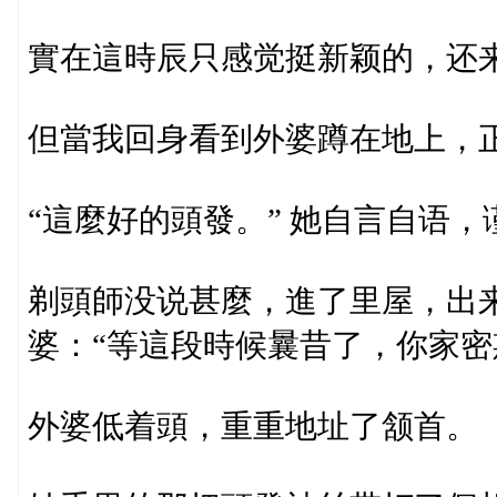
實在這時辰只感觉挺新颖的，还
但當我回身看到外婆蹲在地上，
“這麼好的頭發。” 她自言自语
剃頭師没说甚麼，進了里屋，出
婆：“等這段時候曩昔了，你家密
外婆低着頭，重重地址了颔首。