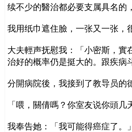
续不少的醫治都必要支属具名的
我用纸巾遮住臉，一张又一张，
大夫輕声抚慰我：「小密斯，實
治好的概率仍是挺大的。跟疾病
分開病院後，我接到了教导员的
「喂，關倩嗎？你室友说你頭几
我奉告她：「我可能得癌症了。