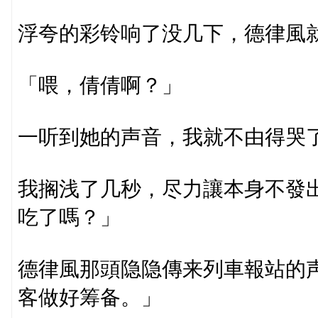
浮夸的彩铃响了没几下，德律風
「喂，倩倩啊？」
一听到她的声音，我就不由得哭
我搁浅了几秒，尽力讓本身不發
吃了嗎？」
德律風那頭隐隐傳来列車報站的
客做好筹备。」