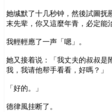
她缄默了十几秒钟，然後試圖抚
末先辈，你又這麼年青，必定能
我輕輕應了一声「嗯」。
她又接着说：「我丈夫的叔叔是
我，我请他帮手看看，好嗎？」
「好的。」
德律風挂断了。