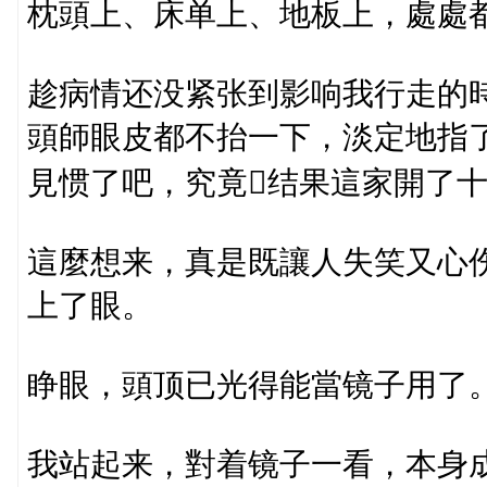
枕頭上、床单上、地板上，處處
趁病情还没紧张到影响我行走的
頭師眼皮都不抬一下，淡定地指了
見惯了吧，究竟结果這家開了
這麼想来，真是既讓人失笑又心
上了眼。
睁眼，頭顶已光得能當镜子用了
我站起来，對着镜子一看，本身