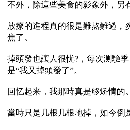
不外，除這些美食的影象外，另
放療的進程真的很是難熬難過，
焦了。
掉頭發也讓人很忧?，每次测驗
是“我又掉頭發了”。
回忆起来，我那時真是够矫情的
當時只是几根几根地掉，如今倒