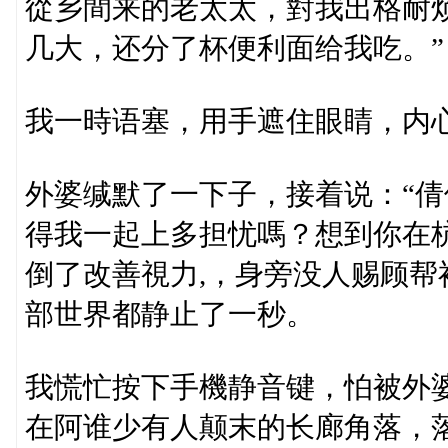
從乡間来的老太太，對我出格耐
几大，还分了杯便利面给我吃。”
我一時语塞，用手遮住眼睛，内
外婆缄默了一下子，接着说：“
得我一起上多担忧嗎？想到你在
倒了改善視力,，身旁没人赐顾帮
部世界都静止了一秒。
我慌忙按下手機静音键，怕被外
在阿谁少有人颠末的长廊角落，