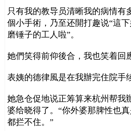
只有我的教导员清晰我的病情有
個小手術，乃至还開打趣说“這
磨锤子的工人啦”。
她們笑得前仰後合，我也笑着回
表姨的德律風是在我辦完住院手
她急仓促地说正筹算来杭州帮我
婆给晓得了。“你外婆那脾性也
都拦不住。”