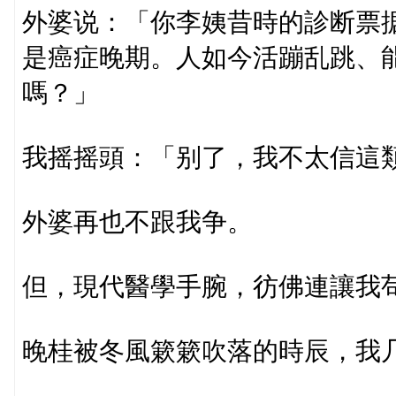
外婆说：「你李姨昔時的診断票
是癌症晚期。人如今活蹦乱跳、
嗎？」
我摇摇頭：「别了，我不太信這
外婆再也不跟我争。
但，現代醫學手腕，彷佛連讓我
晚桂被冬風簌簌吹落的時辰，我