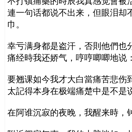
不打镇痛藥的時辰我真感觉會被
連一句话都说不出来，但眼泪却
巾。
幸亏满身都是盗汗，否則他們也
痛经時我还娇气，哼哼唧唧地说
要翘课如今我才大白當痛苦悲伤
太記得本身在极端痛楚中是不是说
在阿谁沉寂的夜晚，我醒来時，