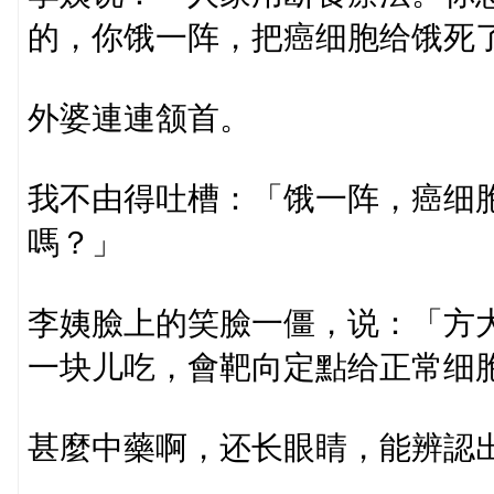
的，你饿一阵，把癌细胞给饿死
外婆連連颔首。
我不由得吐槽：「饿一阵，癌细
嗎？」
李姨臉上的笑臉一僵，说：「方
一块儿吃，會靶向定點给正常细
甚麼中藥啊，还长眼睛，能辨認