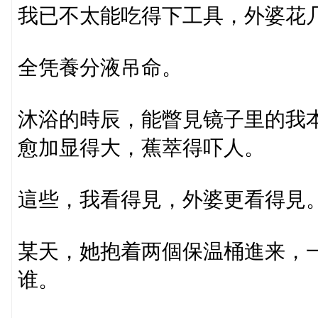
我已不太能吃得下工具，外婆花
全凭養分液吊命。
沐浴的時辰，能瞥見镜子里的我
愈加显得大，蕉萃得吓人。
這些，我看得見，外婆更看得見
某天，她抱着两個保温桶進来，
谁。