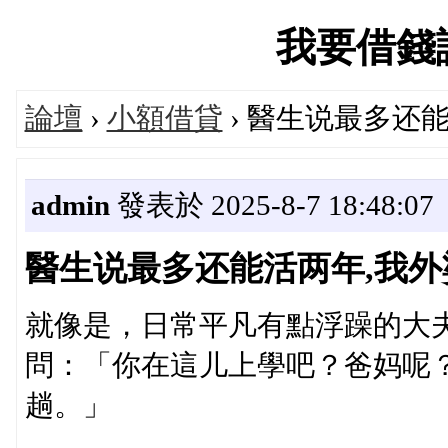
我要借錢論壇
論壇
›
小額借貸
› 醫生说最多还
admin
發表於 2025-8-7 18:48:07
醫生说最多还能活两年,我外
就像是，日常平凡有點浮躁的大
問：「你在這儿上學吧？爸妈呢
趟。」