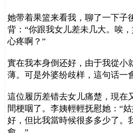
她带着果篮来看我，聊了一下子
背：“你跟我女儿差未几大。唉
心疼啊？”
實在我本身倒还好，由于我從小
薄。可是外婆纷歧样，這句话一
這位履历差错去女儿痛楚，現在
間梗咽了。李姨輕輕抚慰她：“
好，但比我當時候很多多少了。
愈。”