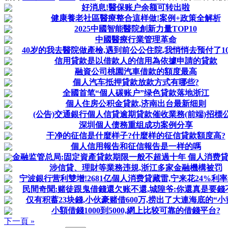
好消息!醫保账户余额可转出啦
健康養老社區醫療整合這样做!案例+政策全解析
2025中國智能醫院創新力量TOP10
中國醫療行業管理革命
40岁的我去醫院做產檢,遇到前公公住院,我悄悄去预付了10
信用貸款是以借款人的信用為依據申請的貸款
融資公司桃園汽車借款的額度最高
個人汽车抵押貸款放款方式有哪些?
全國首笔“個人碳账户”绿色貸款落地浙江
個人住房公积金貸款,济南出台最新细则
(公告)交通銀行個人信貸逾期貸款催收業務(前端)招標
深圳個人债務重组成功案例分享
干净的征信是什麼样子?什麼样的征信貸款額度高?
個人信用報告和征信報告是一样的嗎
金融监管总局:固定資產貸款期限一般不超過十年 個人消费貸款
涉信貸、理財等業務违規,浙江多家金融機構被罚
宁波銀行营利雙增!2681亿個人消费貸藏雷,宁来花24%利
民間奇聞:赌徒跟鬼借錢還欠账不還,城隍爷:你還真是要錢
仅有积蓄23块錢,小伙豪赌借600万,捞出了大連海底的“小
小額借錢1000到5000,網上比较可靠的借錢平台?
下一頁 »