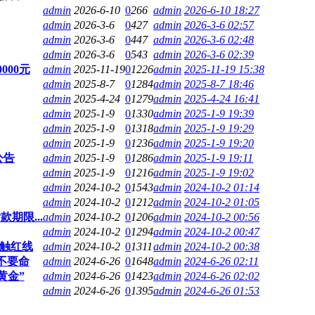
admin
2026-6-10
0
266
admin
2026-6-10 18:27
admin
2026-3-6
0
427
admin
2026-3-6 02:57
admin
2026-3-6
0
447
admin
2026-3-6 02:48
admin
2026-3-6
0
543
admin
2026-3-6 02:39
000元
admin
2025-11-19
0
1226
admin
2025-11-19 15:38
admin
2025-8-7
0
1284
admin
2025-8-7 18:46
admin
2025-4-24
0
1279
admin
2025-4-24 16:41
admin
2025-1-9
0
1330
admin
2025-1-9 19:39
admin
2025-1-9
0
1318
admin
2025-1-9 19:29
admin
2025-1-9
0
1236
admin
2025-1-9 19:20
公告
admin
2025-1-9
0
1286
admin
2025-1-9 19:11
admin
2025-1-9
0
1216
admin
2025-1-9 19:02
admin
2024-10-2
0
1543
admin
2024-10-2 01:14
admin
2024-10-2
0
1212
admin
2024-10-2 01:05
期限...
admin
2024-10-2
0
1206
admin
2024-10-2 00:56
admin
2024-10-2
0
1294
admin
2024-10-2 00:47
率触红线
admin
2024-10-2
0
1311
admin
2024-10-2 00:38
不要命
admin
2024-6-26
0
1648
admin
2024-6-26 02:11
黄金”
admin
2024-6-26
0
1423
admin
2024-6-26 02:02
admin
2024-6-26
0
1395
admin
2024-6-26 01:53