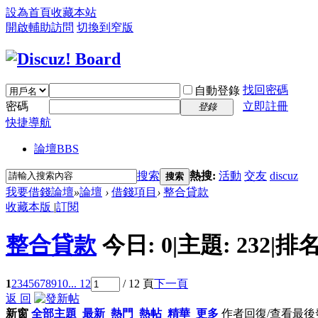
設為首頁
收藏本站
開啟輔助訪問
切換到窄版
找回密碼
自動登錄
密碼
立即註冊
登錄
快捷導航
論壇
BBS
搜索
熱搜:
活動
交友
discuz
搜索
我要借錢論壇
»
論壇
›
借錢項目
›
整合貸款
收藏本版
|
訂閱
整合貸款
今日:
0
|
主題:
232
|
排名
1
2
3
4
5
6
7
8
9
10
... 12
/ 12 頁
下一頁
返 回
新窗
全部主題
最新
熱門
熱帖
精華
更多
作者
回復/查看
最後