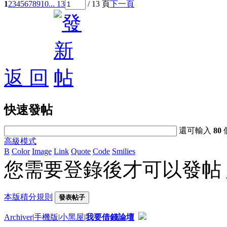
1
2
3
4
5
6
7
8
9
10
... 13
/ 13 頁
下一頁
返 回
快速發帖
還可輸入
80
高級模式
B
Color
Image
Link
Quote
Code
Smilies
您需要登錄後才可以發帖
本版積分規則
發表帖子
Archiver
|
手機版
|
小黑屋
|
我要借錢論壇