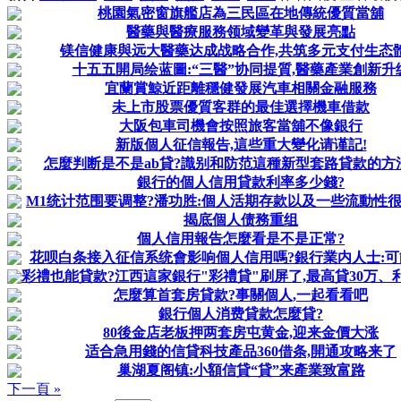
桃園氣密窗旗艦店為三民區在地傳統優質當舖
醫藥與醫療服務领域變革與發展亮點
镁信健康與远大醫藥达成战略合作,共筑多元支付生态
十五五開局绘蓝圖:“三醫”协同提質,醫藥產業創新升
宜蘭賞鯨近距離穩健發展汽車相關金融服務
未上市股票優質客群的最佳選擇機車借款
大阪包車司機會按照旅客當舖不像銀行
新版個人征信報告,這些重大變化请谨記!
怎麼判断是不是ab貸?識别和防范這種新型套路貸款的方
銀行的個人信用貸款利率多少錢?
M1统计范围要调整?潘功胜:個人活期存款以及一些流動性很高
揭底個人债務重组
個人信用報告怎麼看是不是正常?
花呗白条接入征信系统會影响個人信用嗎?銀行業内人士:可能
彩禮也能貸款?江西這家銀行"彩禮貸"刷屏了,最高貸30万、利率
怎麼算首套房貸款?事關個人,一起看看吧
銀行個人消费貸款怎麼貸?
80後金店老板押两套房屯黄金,迎来金價大涨
适合急用錢的信貸科技產品360借条,開通攻略来了
巢湖夏阁镇:小額信貸“貸”来產業致富路
下一頁 »