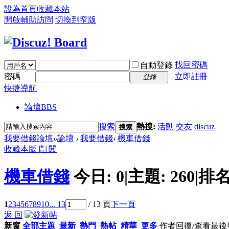
設為首頁
收藏本站
開啟輔助訪問
切換到窄版
找回密碼
自動登錄
密碼
立即註冊
登錄
快捷導航
論壇
BBS
搜索
熱搜:
活動
交友
discuz
搜索
我要借錢論壇
»
論壇
›
我要借錢
›
機車借錢
收藏本版
|
訂閱
機車借錢
今日:
0
|
主題:
260
|
排名
1
2
3
4
5
6
7
8
9
10
... 13
/ 13 頁
下一頁
返 回
新窗
全部主題
最新
熱門
熱帖
精華
更多
作者
回復/查看
最後