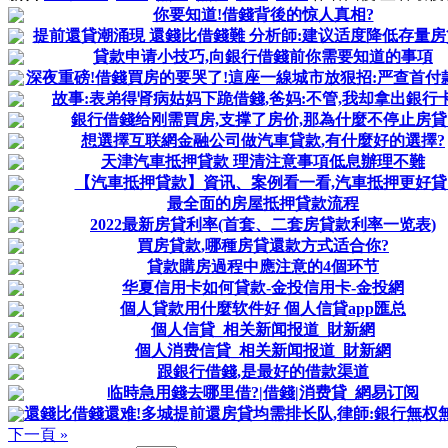
你要知道!借錢背後的惊人真相?
提前還貸潮涌現 還錢比借錢難 分析師:建议适度降低存量
貸款申请小技巧,向銀行借錢前你需要知道的事項
深夜重磅!借錢買房的要哭了!這座一線城市放狠招:严查首付款来
故事:表弟得肾病姑妈下跪借錢,爸妈:不管,我却拿出銀行卡
銀行借錢给刚需買房,支撑了房价,那為什麼不停止房貸
想選擇互联網金融公司做汽車貸款,有什麼好的選擇?
天津汽車抵押貸款 理清注意事項低息辦理不難
【汽車抵押貸款】資讯、案例看一看,汽車抵押更好貸
最全面的房屋抵押貸款流程
2022最新房貸利率(首套、二套房貸款利率一览表)
買房貸款,哪種房貸還款方式适合你?
貸款購房過程中應注意的4個环节
华夏信用卡如何貸款-金投信用卡-金投網
個人貸款用什麼软件好 個人信貸app匯总
個人信貸_相关新闻报道_財新網
個人消费信貸_相关新闻报道_財新網
跟銀行借錢,是最好的借款渠道
临時急用錢去哪里借?|借錢|消费貸_網易订阅
還錢比借錢還难!多城提前還房貸均需排长队,律師:銀行無权
下一頁 »