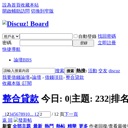
設為首頁
收藏本站
開啟輔助訪問
切換到窄版
找回密碼
自動登錄
密碼
立即註冊
登錄
快捷導航
論壇
BBS
搜索
熱搜:
活動
交友
discuz
搜索
我要借錢論壇
»
論壇
›
借錢項目
›
整合貸款
收藏本版
|
訂閱
整合貸款
今日:
0
|
主題:
232
|
排名
1
2
3
4
5
6
7
8
9
10
... 12
/ 12 頁
下一頁
返 回
新窗
全部主題
最新
熱門
熱帖
精華
更多
作者
回復/查看
最後