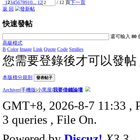
1
2
3
4
5
6
7
8
9
10
... 12
/ 12 頁
下一頁
返 回
快速發帖
還可輸入
80
高級模式
B
Color
Image
Link
Quote
Code
Smilies
您需要登錄後才可以發帖
本版積分規則
發表帖子
Archiver
|
手機版
|
小黑屋
|
我要借錢論壇
GMT+8, 2026-8-7 11:33
, 
3 queries , File On.
Powered by
Discuz!
X3.3