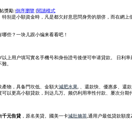
|
倒序瀏覽
|
閱讀模式
，特别是小額資金時，凡是都欠好意思問身旁的朋侪，而在網上
平台有哪些？一块儿跟小编来看看吧！
以上用户填写實名手機号和身份證号後便可申请貸款。 日利率最低
不難。
款產物，具备門坎低、金額大
減肥水果
, 、還款快、優惠多、還
用户額度可以更高小額貸款，到达几万。频仍利用率性付款、屡次分
物
千元告貸
，原名美貸。國美一卡
減肚腩茶
,通用户最低貸款額度