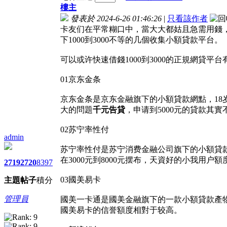
樓主
發表於 2024-6-26 01:46:26
|
只看該作者
卡友们在平常糊口中，當大大都姑且急需用錢
下1000到3000不等的几個收集小額貸款平台。
可以或许快速借錢1000到3000的正規網貸
01京东金条
京东金条是京东金融旗下的小額貸款網點，18岁
大的問題
千元告貸
，申请到5000元的貸款其實
02苏宁率性付
admin
苏宁率性付是苏宁消费金融公司旗下的小額貸
在3000元到8000元摆布，天資好的小我
2719
2720
8397
03國美易卡
主題
帖子
積分
管理員
國美一卡通是國美金融旗下的一款小額貸款產
國美易卡的信誉額度相對于较高。