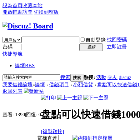
設為首頁
收藏本站
開啟輔助訪問
切換到窄版
找回密碼
自動登錄
密碼
立即註冊
登錄
快捷導航
論壇
BBS
搜索
熱搜:
活動
交友
discuz
搜索
我要借錢論壇
»
論壇
›
借錢項目
›
小額借貸
›
盘點可以快速借錢100
返回列表
盘點可以快速借錢1000
查看:
1390
|
回復:
0
[複製鏈接]
電梯直達