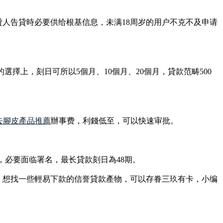
貸人告貸時必要供给根基信息，未满18周岁的用户不克不及申请
的選擇上，刻日可所以5個月、10個月、20個月，貸款范畴500
去腳皮產品推薦
辦事费，利錢低至，可以快速审批。
誉，必要面临署名，最长貸款刻日為48期。
，想找一些輕易下款的信誉貸款產物，可以存眷三玖有卡，小编