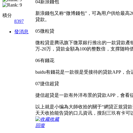
04新浪錢包
新浪錢包又称“微博錢包”，可為用户供给最高
積分
貸款。
8397
05微粒貸
發消息
微粒貸是腾讯旗下微眾銀行推出的一款貸款產物，利
万-20万，貸款金額為100的整数倍，支撑随
06有錢花
baidu有錢花是一款很是受接待的貸款APP，
07捷信超貸
捷信超貸是一款有外洋布景的貸款APP，會看征
以上就是小编為大師收拾的關于“網貸正規貸
天天收拾能告貸的口儿資讯，搜刮三玖有卡可
收藏
回復