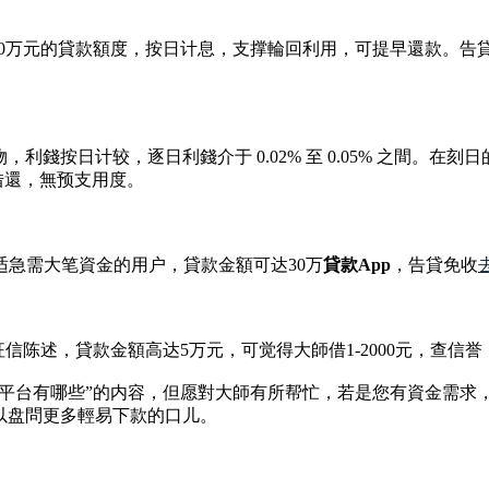
20万元的貸款額度，按日计息，支撑輪回利用，可提早還款。告
錢按日计较，逐日利錢介于 0.02% 至 0.05% 之間。在刻日
時借還，無预支用度。
合适急需大笔資金的用户，貸款金額可达30万
貸款App
，告貸免收
信陈述，貸款金額高达5万元，可觉得大師借1-2000元，查信
款平台有哪些”的内容，但愿對大師有所帮忙，若是您有資金需求
以盘問更多輕易下款的口儿。