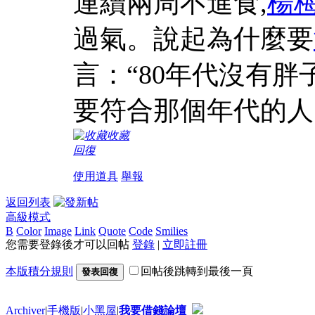
連續兩周不進食,
楊
過氣。說起為什麼要
言：“80年代沒有
要符合那個年代的人
收藏
回復
使用道具
舉報
返回列表
高級模式
B
Color
Image
Link
Quote
Code
Smilies
您需要登錄後才可以回帖
登錄
|
立即註冊
本版積分規則
回帖後跳轉到最後一頁
發表回復
Archiver
|
手機版
|
小黑屋
|
我要借錢論壇