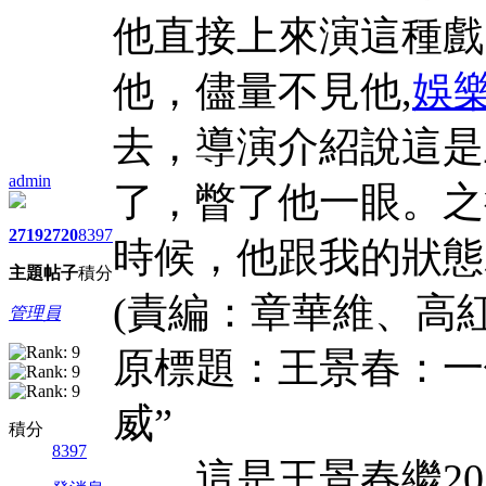
他直接上來演這種戲
他，儘量不見他,
娛
去，導演介紹說這是
admin
了，瞥了他一眼。之
2719
2720
8397
時候，他跟我的狀態
主題
帖子
積分
(責編：章華維、高紅
管理員
原標題：王景春：一
威”
積分
8397
這是王景春繼201