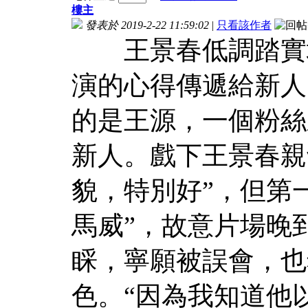
樓主
發表於 2019-2-22 11:59:02
|
只看該作者
王景春低調踏實地
演的心得傳遞給新人
的是王源，一個粉絲
新人。戲下王景春親
貌，特別好”，但第
馬威”，故意片場晚
睬，寧願被誤會，也
色。“因為我知道他