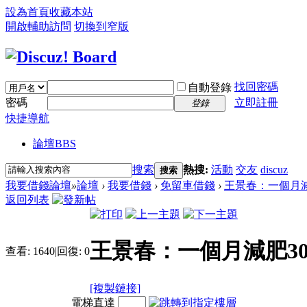
設為首頁
收藏本站
開啟輔助訪問
切換到窄版
找回密碼
自動登錄
密碼
立即註冊
登錄
快捷導航
論壇
BBS
搜索
熱搜:
活動
交友
discuz
搜索
我要借錢論壇
»
論壇
›
我要借錢
›
免留車借錢
›
王景春：一個月減肥
返回列表
王景春：一個月減肥3
查看:
1640
|
回復:
0
[複製鏈接]
電梯直達